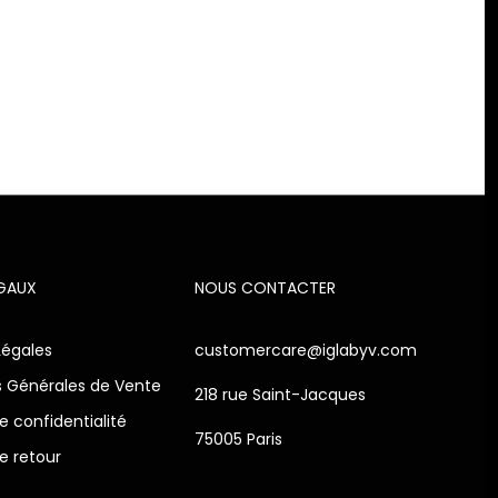
Votre panier est vide.
Go To Shop
ÉGAUX
NOUS CONTACTER
Légales
customercare@iglabyv.com
s Générales de Vente
218 rue Saint-Jacques
de confidentialité
75005 Paris
de retour