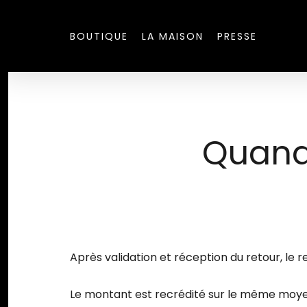
Skip
to
BOUTIQUE
LA MAISON
PRESSE
main
content
Quand
Après validation et réception du retour, le
Le montant est recrédité sur le même moyen 