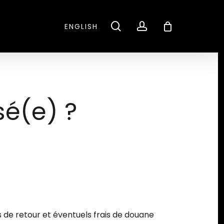
CLOSE
search
account
ENGLISH
CART
é(e) ?
 de retour et éventuels frais de douane