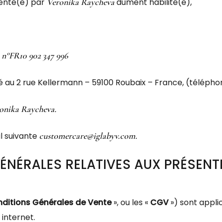
enté(e) par
Veronika Raycheva
dument habilité(e),
:
n°FR10 902 347 996
é au 2 rue Kellermann – 59100 Roubaix – France, (téléphone
onika Raycheva.
il suivante
customercare@iglabyv.com.
 GÉNÉRALES RELATIVES AUX PRÉSEN
ditions Générales de Vente
», ou les «
CGV
») sont appli
 internet.