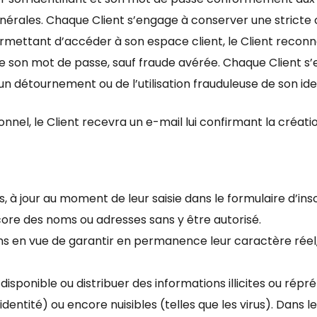
rales. Chaque Client s’engage à conserver une stricte co
 permettant d’accéder à son espace client, le Client recon
t de son mot de passe, sauf fraude avérée. Chaque Client s
’un détournement ou de l’utilisation frauduleuse de son id
nnel, le Client recevra un e-mail lui confirmant la créati
es, à jour au moment de leur saisie dans le formulaire d’i
core des noms ou adresses sans y être autorisé.
ons en vue de garantir en permanence leur caractère réel, 
isponible ou distribuer des informations illicites ou répr
identité) ou encore nuisibles (telles que les virus). Dans l