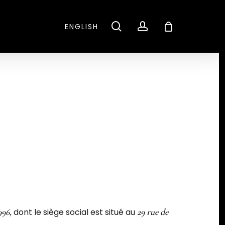
CLOSE
search
account
ENGLISH
CART
996,
dont le siège social est situé au
29 rue de