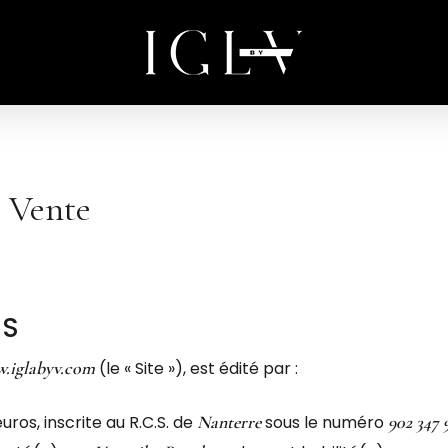
Cart
e Vente
ES
w.iglabyv.com
(le « Site »), est édité par :
ros, inscrite au R.C.S. de
Nanterre
sous le numéro
902 347 